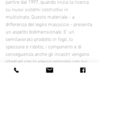
partire dal 1997, quando inizia la ricerca 
su nuovi sistemi costruttivi in 
multistrato. Questo materiale - a 
differenza del legno massiccio - presenta 
un aspetto bidimensionale. E' un 
semilavorato prodotto in fogli, lo 
spessore è ridotto, i componenti e di 
conseguenza anche gli incastri vengono 
ritagliati con lo stesso principio con cui 
viene tagliato un foglio con un paio di 
forbici.
Questa caratteristica impone lo sviluppo 
di un repertorio di soluzioni costruttive 
dedicate che possiamo suddividere nelle 
seguenti famiglie.
incastri a tenone e mortasa con 
bloccaggio esterno mediante spina di 
legno (tenon joint and external pin)