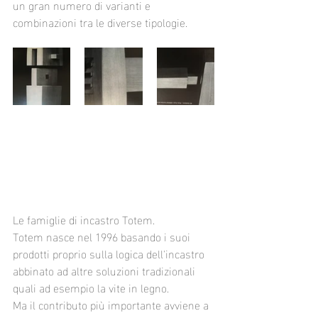
un gran numero di varianti e 
combinazioni tra le diverse tipologie.
Le famiglie di incastro Totem.
Totem nasce nel 1996 basando i suoi 
prodotti proprio sulla logica dell'incastro 
abbinato ad altre soluzioni tradizionali 
quali ad esempio la vite in legno.
Ma il contributo più importante avviene a 