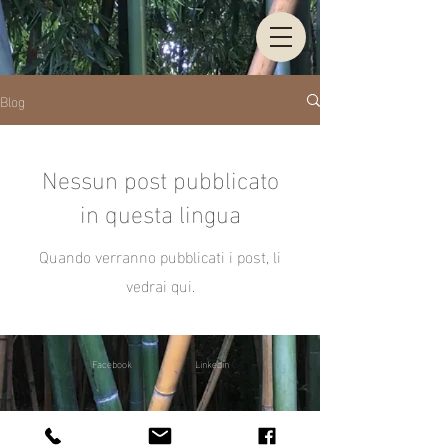
Blog
Nessun post pubblicato
in questa lingua
Quando verranno pubblicati i post, li
vedrai qui.
Facebook
Linkedin
© 2020 by Paolo Cogliati.